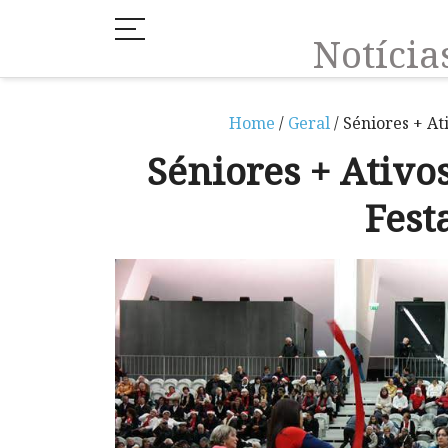
Notíci
Home
/
Geral
/ Séniores + A
Séniores + Ativ
Fest