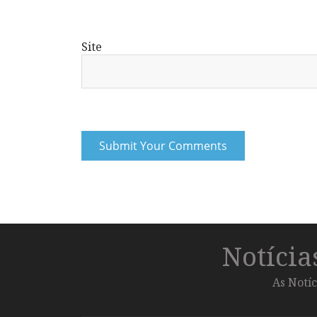
Site
Notíci
As Notíc