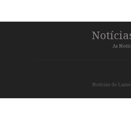
Notíci
As Notíc
Notícias de Lameg