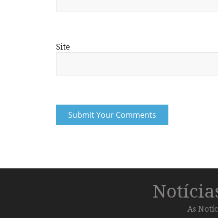
Site
Notíci
As Notíc