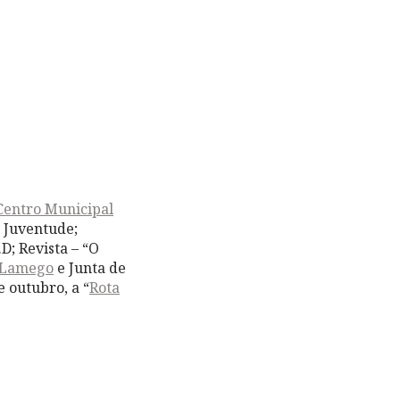
Centro Municipal
e Juventude;
; Revista – “O
 Lamego
e Junta de
e outubro, a “
Rota