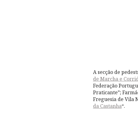
A secção de pedes
de Marcha e Corri
Federação Portugue
Praticante”; Farm
Freguesia de Vila N
da Castanha
“.