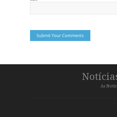
Notíci
As Notíc