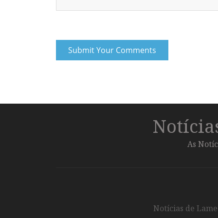
Notíci
As Notíc
Notícias de Lameg