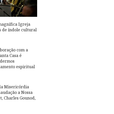
agnífica Igreja
 de índole cultural
aboração com a
anta Casa é
podermos
amento espiritual
da Misericórdia
 Saudação a Nossa
t, Charles Gounod,