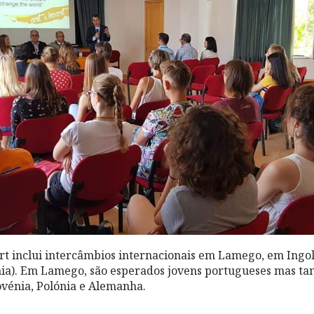
t inclui intercâmbios internacionais em Lamego, em Ingo
nia). Em Lamego, são esperados jovens portugueses mas t
ovénia, Polónia e Alemanha.