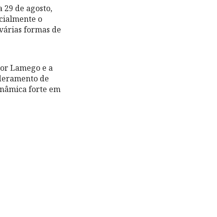
 29 de agosto,
icialmente o
 várias formas de
hor Lamego e a
oderamento de
inâmica forte em