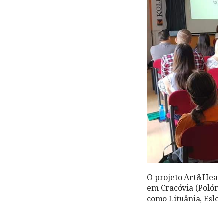
O projeto Art&Hear
em Cracóvia (Poló
como Lituânia, Esl