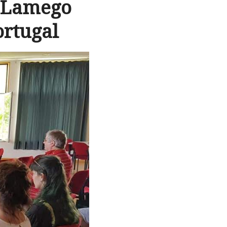
a Lamego
ortugal