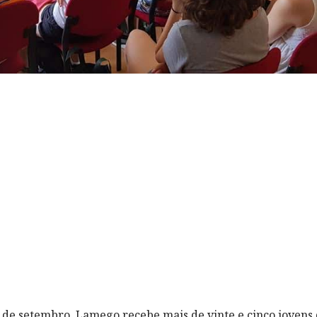
2 de setembro, Lamego recebe mais de vinte e cinco jovens 