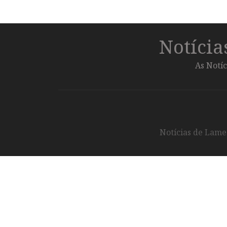
Notíci
As Notíc
Notícias de Lameg