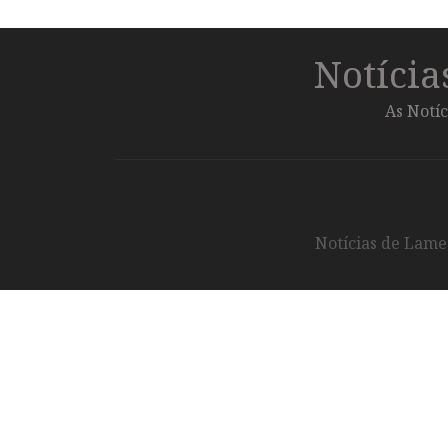
Notíci
As Notíc
Notícias de Lameg