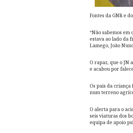
Fontes da GNR e d
“Não sabemos em qu
estava ao lado da 
Lamego, João Nuno
O rapaz, que o JN 
e acabou por falec
Os pais da criança
num terreno agríco
O alerta para o aci
seis viaturas dos
equipa de apoio ps