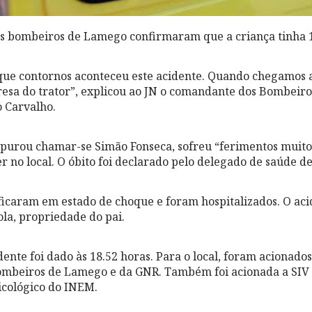
os bombeiros de Lamego confirmaram que a criança tinha 1
e contornos aconteceu este acidente. Quando chegamos ao 
fresa do trator”, explicou ao JN o comandante dos Bombeiro
 Carvalho.
apurou chamar-se Simão Fonseca, sofreu “ferimentos muito
er no local. O óbito foi declarado pelo delegado de saúde 
 ficaram em estado de choque e foram hospitalizados. O ac
la, propriedade do pai.
dente foi dado às 18.52 horas. Para o local, foram acionado
 bombeiros de Lamego e da GNR. Também foi acionada a SI
icológico do INEM.