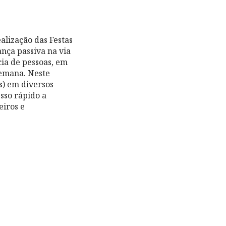
lização das Festas
nça passiva na via
ia de pessoas, em
semana. Neste
es) em diversos
sso rápido a
eiros e