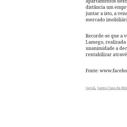
apartamentos desti
distância um empr
juntar a isto, a v
mercado imobiliári
Recorde-se que a v
Lamego, realizada 
unanimidade a deci
rentabilizar atravé
Fonte: www.faceb
,
Geral
Santa Casa da Mi