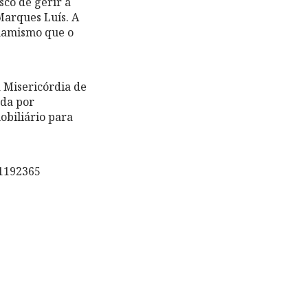
sco de gerir à
Marques Luís. A
inamismo que o
 Misericórdia de
nda por
obiliário para
1192365