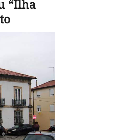
u “Ilha
to