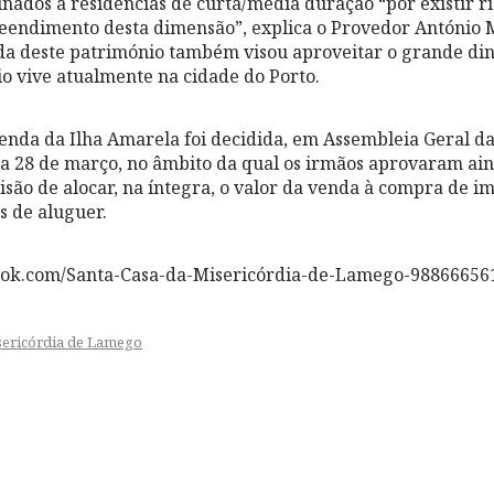
nados a residências de curta/média duração “por existir ri
eendimento desta dimensão”, explica o Provedor António 
enda deste património também visou aproveitar o grande d
o vive atualmente na cidade do Porto.
enda da Ilha Amarela foi decidida, em Assembleia Geral da
a 28 de março, no âmbito da qual os irmãos aprovaram ai
são de alocar, na íntegra, o valor da venda à compra de im
s de aluguer.
ook.com/Santa-Casa-da-Misericórdia-de-Lamego-98866656
sericórdia de Lamego