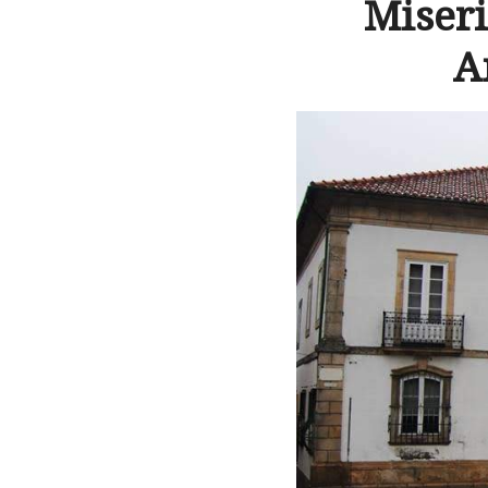
Miseri
A