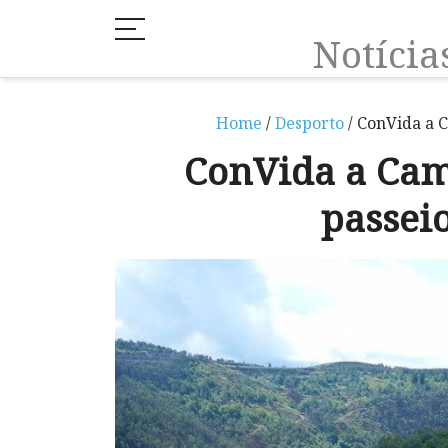
Notíci
Home
/
Desporto
/ ConVida a 
ConVida a Ca
passei