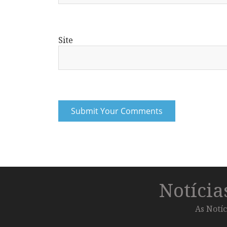
Site
Notíci
As Notíc