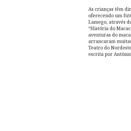
As crianças têm di
oferecendo um futu
Lamego, através do
“História do Macaco
aventuras do macac
arrancaram muitas 
Teatro do Nordeste
escrita por Antóni