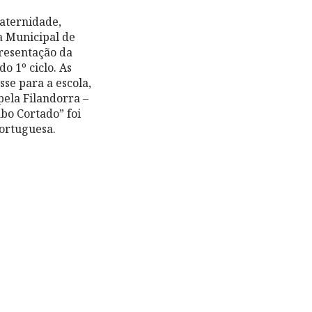
raternidade,
a Municipal de
presentação da
o 1º ciclo. As
se para a escola,
pela Filandorra –
abo Cortado” foi
portuguesa.