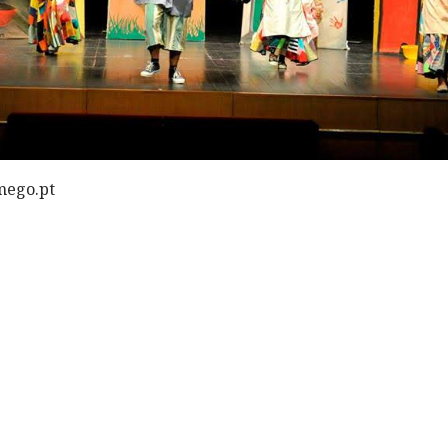
mego.pt