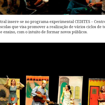
atral insere-se no programa experimental CEDITES – Centr
scolas que visa promover a realização de vários ciclos de t
e ensino, com o intuito de formar novos públicos.