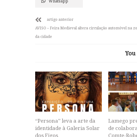
Whatsapp
artigo anterior
AVISO – Feira Medieval altera circulação automóvel na zo
da cidade
You 
“Persona” leva a arte da
Lamego pr
identidade à Galeria Solar
de colabor
dos Figos
Comte-Rob