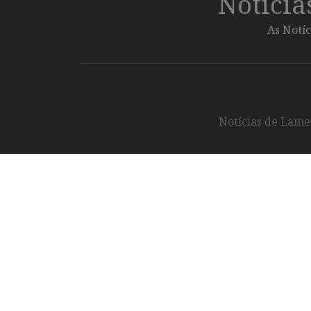
Notíci
As Notíc
Notícias de Lameg