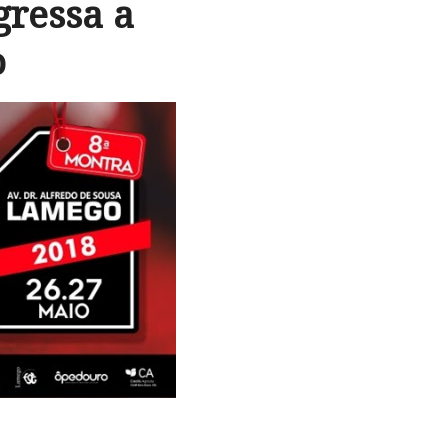
gressa a
o