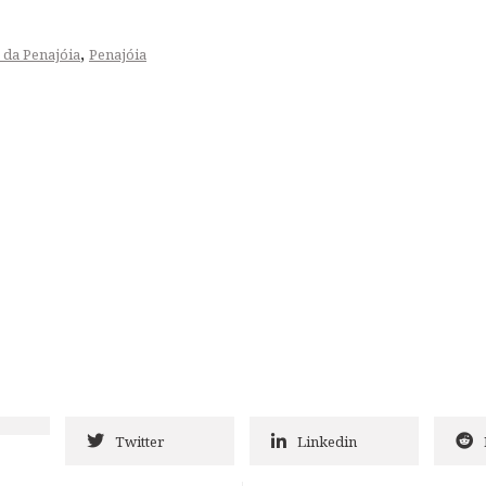
,
 da Penajóia
Penajóia
Twitter
Linkedin