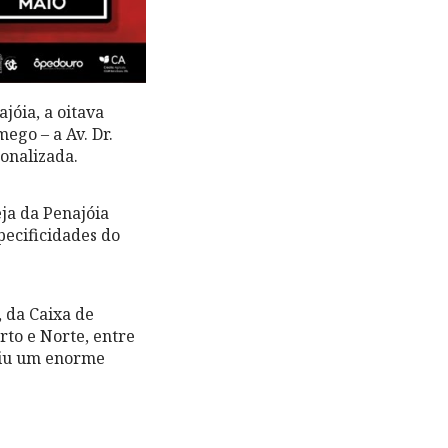
jóia, a oitava
ego – a Av. Dr.
onalizada.
ja da Penajóia
pecificidades do
 da Caixa de
rto e Norte, entre
tuiu um enorme