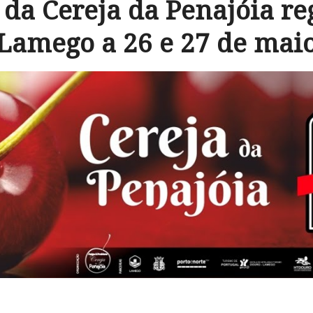
da Cereja da Penajóia re
Lamego a 26 e 27 de mai