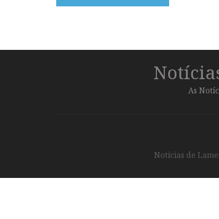
Notíci
As Notíc
Notícias de Lameg