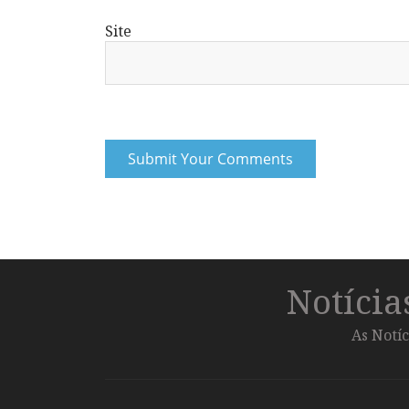
Site
Notíci
As Notíc