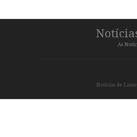
Notíci
As Notíc
Notícias de Lameg