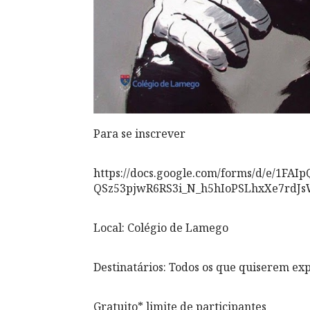
Para se inscrever
https://docs.google.com/forms/d/e/1FAI
QSz53pjwR6RS3i_N_h5hIoPSLhxXe7rd
Local: Colégio de Lamego
Destinatários: Todos os que quiserem ex
Gratuito* limite de participantes