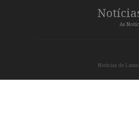
Notíci
As Notíc
Notícias de Lameg