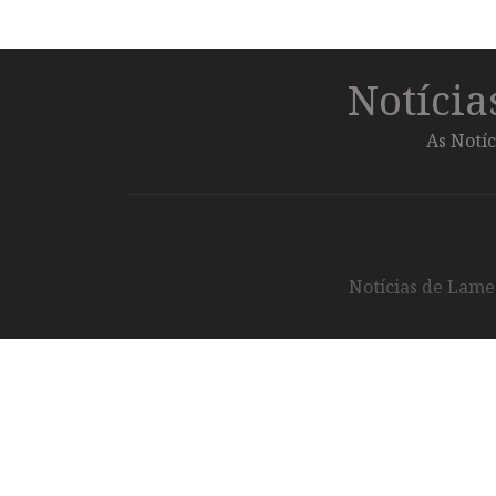
Notíci
As Notíc
Notícias de Lameg