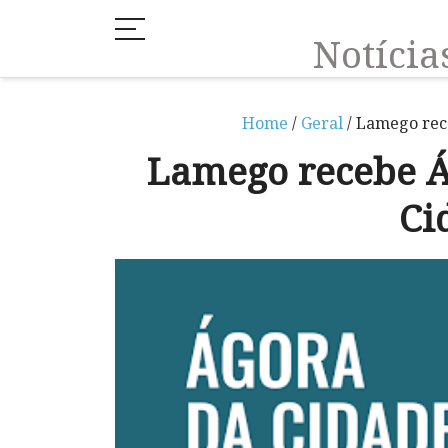
Notíci
Home
/
Geral
/ Lamego rec
Lamego recebe Á
Ci