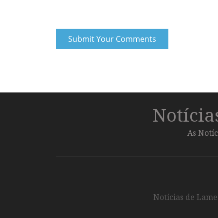
Notíci
As Notíc
Notícias de Lameg