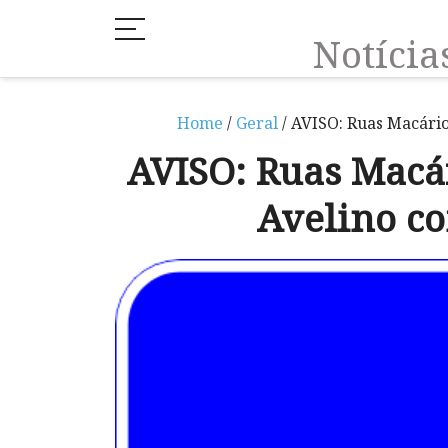
Notíci
Home
/
Geral
/ AVISO: Ruas Macário
AVISO: Ruas Macár
Avelino co