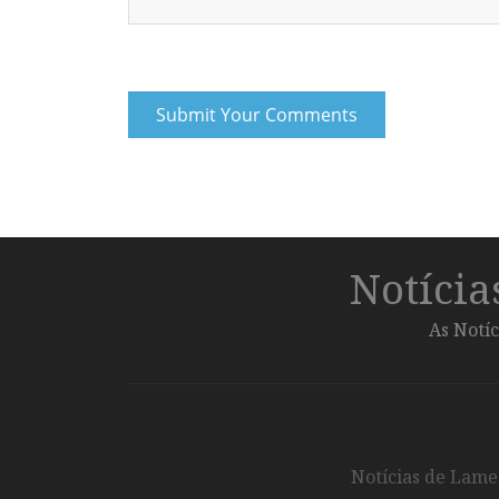
Notíci
As Notíc
Notícias de Lameg