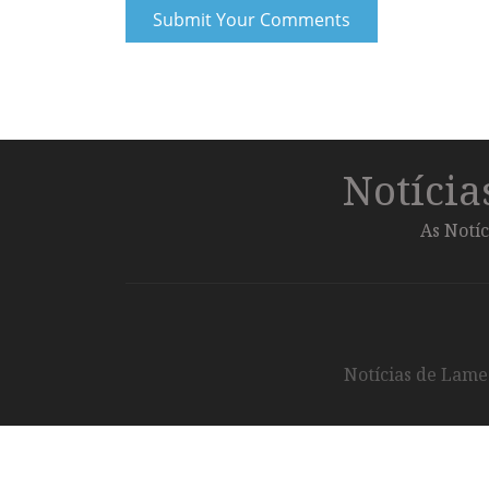
Notíci
As Notíc
Notícias de Lameg