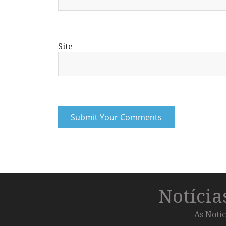
Site
Notíci
As Notíc