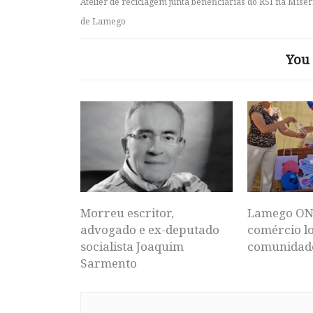
Atelier de reciclagem junta beneficiárias do RSI na Miser
de Lamego
You 
Morreu escritor,
Lamego ON
advogado e ex-deputado
comércio lo
socialista Joaquim
comunidad
Sarmento