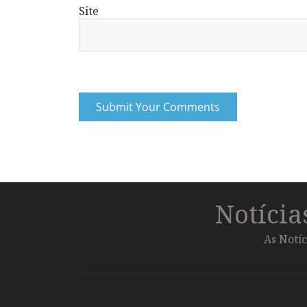
Site
Notíci
As Notíc