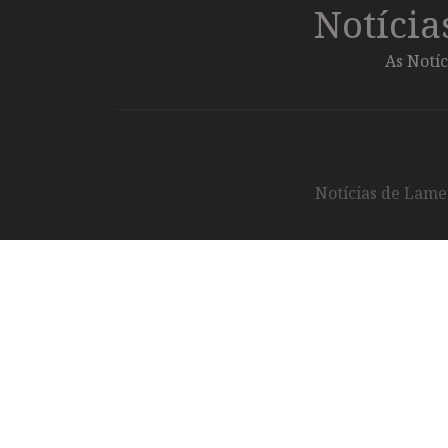
Notíci
As Notíc
Notícias de Lameg