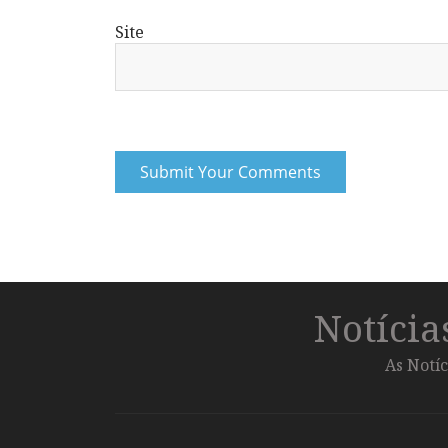
Site
Notíci
As Notíc