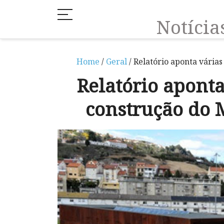
Notíci
Home
/
Geral
/ Relatório aponta vária
Relatório apont
construção do 