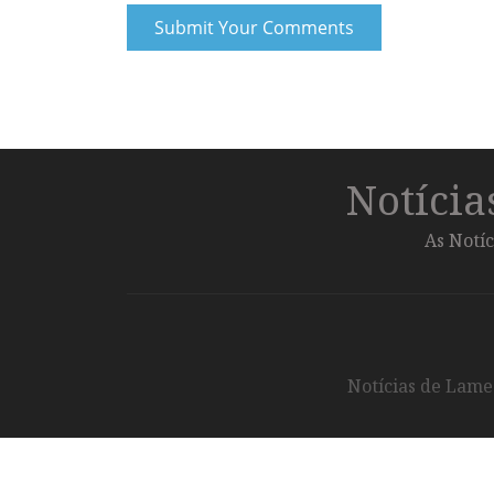
Notíci
As Notíc
Notícias de Lameg