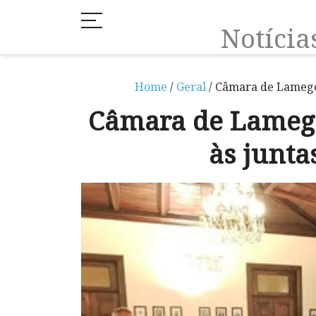
Notíci
Home
/
Geral
/ Câmara de Lamego 
Câmara de Lamego
às junta