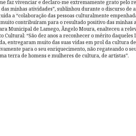
 me faz vivenciar e declaro-me extremamente grato pelo 
l das minhas atividades”, sublinhou durante o discurso de
uida a “colaboração das pessoas culturalmente empenhadas
muito contribuíram para o resultado positivo das minhas a
ra Municipal de Lamego, Ângelo Moura, enalteceu a relev
o Cultural: “São dez anos a reconhecer o mérito daqueles
a, entregaram muito das suas vidas em prol da cultura d
ivamente para o seu enriquecimento, não regateando o se
uma terra de homens e mulheres de cultura, de artistas”.