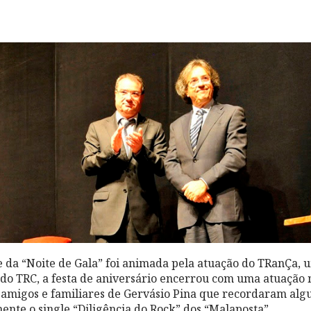
e da “Noite de Gala” foi animada pela atuação do TRanÇa,
o do TRC, a festa de aniversário encerrou com uma atuação 
amigos e familiares de Gervásio Pina que recordaram algu
nte o single “Diligência do Rock” dos “Malaposta”.