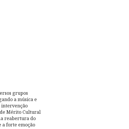
versos grupos
lgando a música e
e intervenção
 de Mérito Cultural
da reabertura do
e a forte emoção