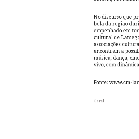
No discurso que pr
bela da região dur
empenhado em torn
cultural de Lamego
associações cultura
encontrem a possib
música, dança, ci
vivo, com dinâmica
Fonte: www.cm-la
Geral