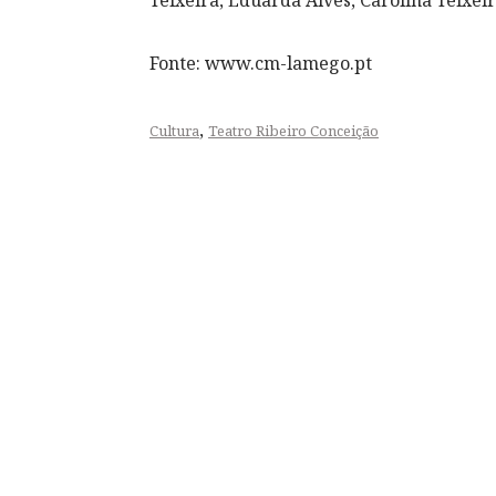
Teixeira, Eduarda Alves, Carolina Teixei
Fonte: www.cm-lamego.pt
,
Cultura
Teatro Ribeiro Conceição