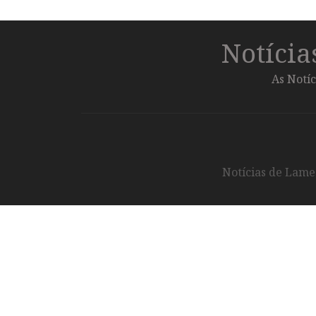
Notíci
As Notíc
Notícias de Lameg