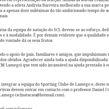
tendo a atleta Andreia Barreira melhorado a sua marca pe
a a apenas doze milésimas do tão ambicionado tempo de a
nais.
stas da equipa de natação do SCL devem-se ao esforço, ded
no e à modalidade. É por demais evidente que a qualidade e 
e vontade dá os seus frutos.
odo o apoio de pais, familiares e amigos, que impulsionam 
dos obtidos. Agradecer ainda toda a ajuda disponibilizada 
CM Lamego) que tem sido incansável na ajuda prestada à e
.
 integrar a equipa do Sporting Clube de Lamego e, deste 
tivas devem entrar em contacto com o professor Daniel C
 Lamego (sclnatacao@hotmail.com).
ook.com/sclamego