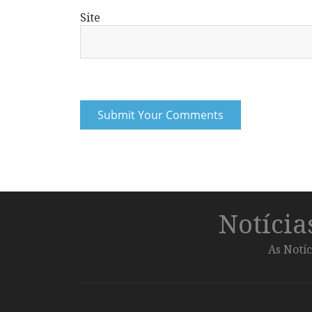
Site
Notíci
As Notíc