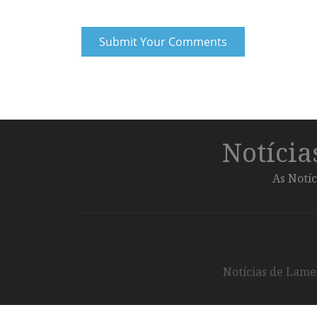
Notíci
As Notíc
Notícias de Lameg