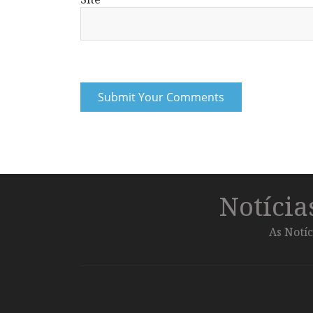
Notíci
As Notíc