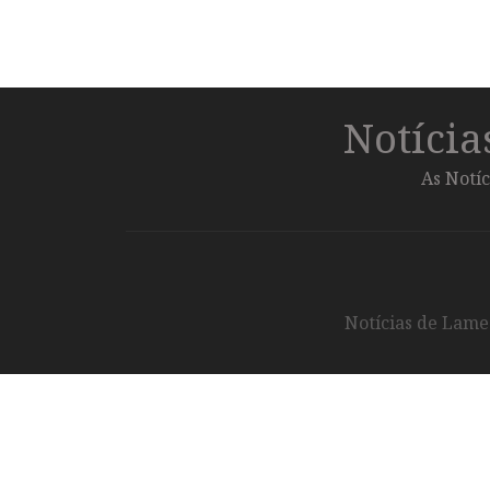
Notíci
As Notíc
Notícias de Lameg