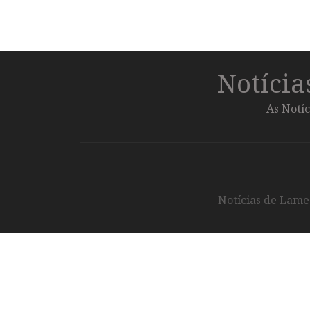
Notíci
As Notíc
Notícias de Lameg