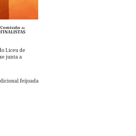
do Liceu de
e junta a
adicional feijoada