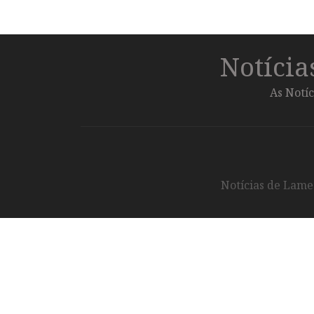
Notíci
As Notíc
Notícias de Lameg