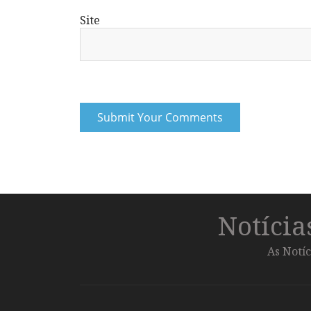
Site
Notíci
As Notíc