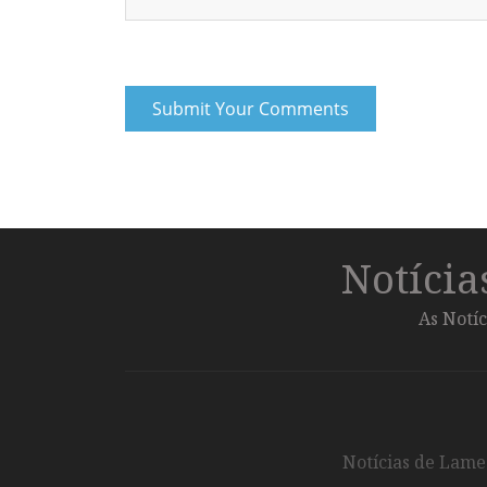
Notíci
As Notíc
Notícias de Lameg