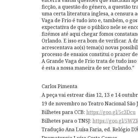
ficção, a questão do género, a questão t
uma certa literatura inglesa, a censura a
Vaga de Frio é tudo isto e, também, o go
expectativa de que o público nele se enc
fizémos até aqui chegar fomos constata
Orlando. E isso era bom de verificar. A
acrescentava ao(s) tema(s) novas possib
processo de ensaios constitui o prazer d
A Grande Vaga de Frio trata de tudo isso
é esta a nossa maneira de ser Orlando.”
Carlos Pimenta
A peça vai estrear dias 12, 13 e 14 outu
19 de novembro no Teatro Nacional São J
Bilhetes para CCB:
https://goo.gl/5c3Dcu
Bilhetes para o TNSJ:
https://goo.gl/5W
Tradução Ana Luísa Faria, ed. Relógio D’
Dramaturgia Luísa Costa Gomes