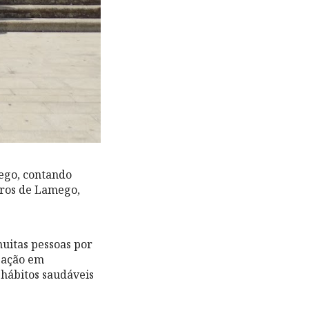
mego, contando
iros de Lamego,
muitas pessoas por
pação em
 hábitos saudáveis