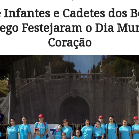
e Infantes e Cadetes dos 
ego Festejaram o Dia Mun
Coração