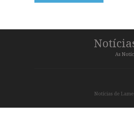
Notíci
As Notíc
Notícias de Lameg