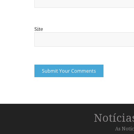
Site
Notíci
As Notíc