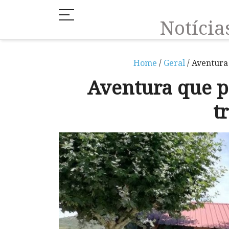
Notíci
Home
/
Geral
/ Aventura
Aventura que p
t