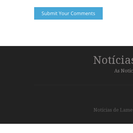
Notíci
As Notíc
Notícias de Lameg