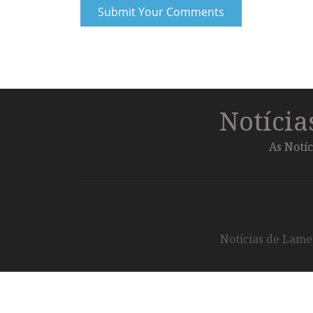
Notíci
As Notíc
Notícias de Lameg