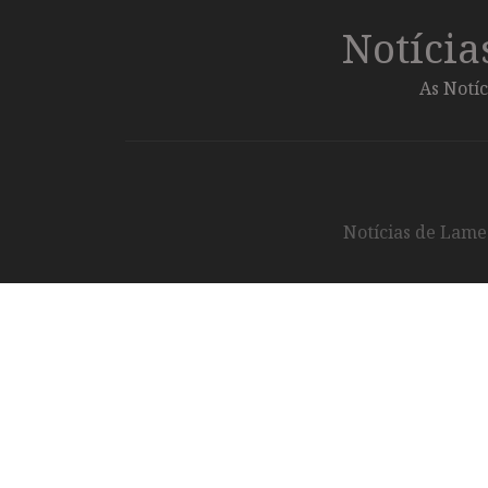
Notíci
As Notíc
Notícias de Lameg