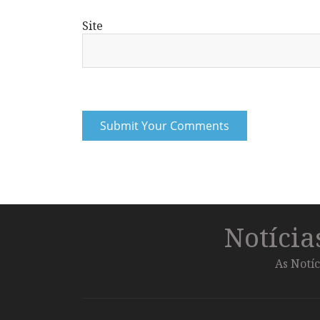
Site
Notíci
As Notíc